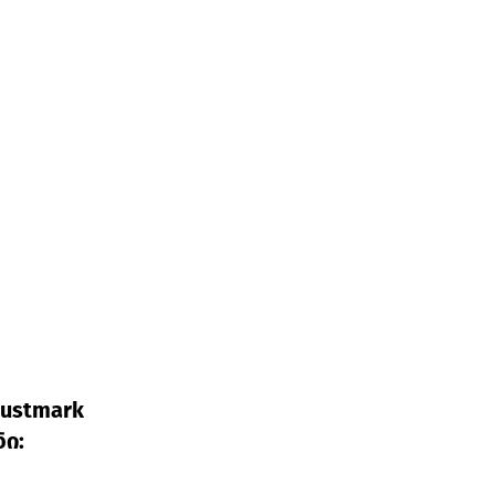
ustmark
ი: