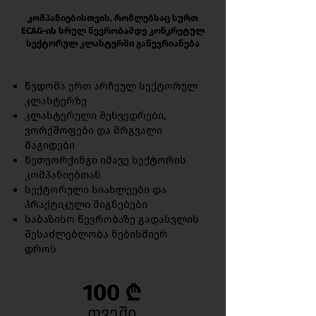
კომპანიებისთვის, რომლებსაც სურთ
ECAG-ის სრულ წევრობამდე კონკრეტულ
სექტორულ კლასტერში გაწევრიანება
წვდომა ერთ არჩეულ სექტორულ
კლასტერზე
კლასტერული შეხვედრები,
ვორქშოფები და მრგვალი
მაგიდები
ნეთვორქინგი იმავე სექტორის
კომპანიებთან
სექტორული სიახლეები და
პრაქტიკული მიგნებები
საბაზისო წევრობაზე გადასვლის
შესაძლებლობა ნებისმიერ
დროს
100 ₾
თვეში