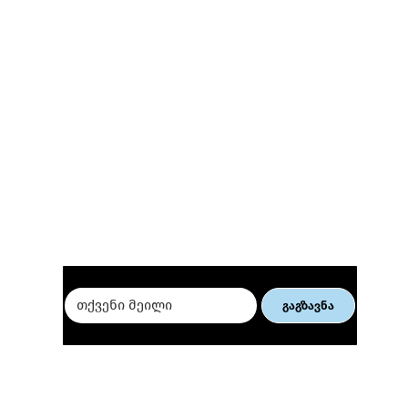
მიიღე ჩვენი სიახლეები 👇
ელ. კომერციის ვორქშოპი
თბი
ქალი მეწარმეებისათვის
თურ
ბიზ
გაგზავნა