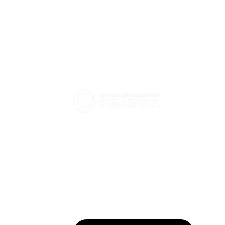
იქომერს ასოციაცია -
როგორ დაეხმარა HT
საქართველო
Solutions-ი Hashbank-ს
Kubernetes-ის
ჩვენ ხელს ვუწყობთ და მხარს
უსაფრთხოების
ვუჭერთ საქართველოში
გაძლიერებაში Tigera-
ელექტრონული კომერციისა და
სთან ერთად?
ციფრული ეკონომიკის გაძლიერებას.