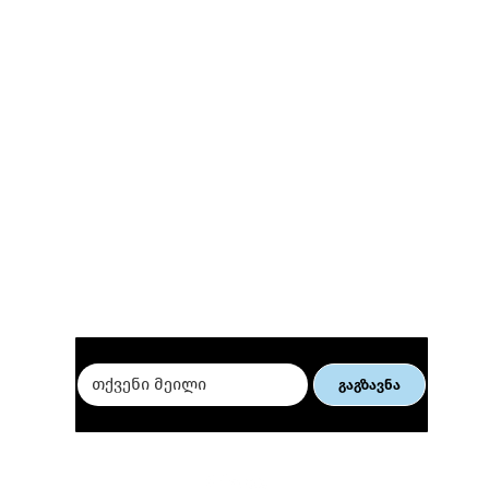
მიიღე ჩვენი სიახლეები 👇
ელ. კომერციის ვორქშოპი
თბი
ქალი მეწარმეებისათვის
თურ
ბიზ
გაგზავნა