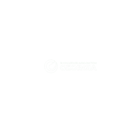
იქომერს ასოციაცია -
როგორ დაეხმარა HT
საქართველო
Solutions-ი Hashbank-ს
Kubernetes-ის
ჩვენ ხელს ვუწყობთ და მხარს
უსაფრთხოების
ვუჭერთ საქართველოში
გაძლიერებაში Tigera-
ელექტრონული კომერციისა და
სთან ერთად?
ციფრული ეკონომიკის გაძლიერებას.