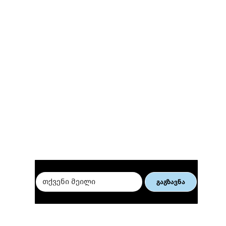
მიიღე ჩვენი სიახლეები 👇
ელ. კომერციის ვორქშოპი
თბი
ქალი მეწარმეებისათვის
თურ
ბიზ
გაგზავნა