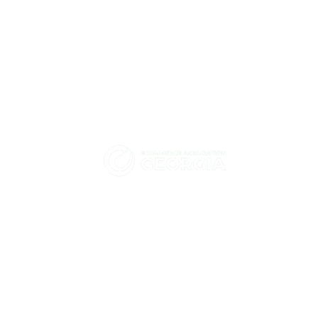
იქომერს ასოციაცია -
როგორ დაეხმარა HT
საქართველო
Solutions-ი Hashbank-ს
Kubernetes-ის
ჩვენ ხელს ვუწყობთ და მხარს
უსაფრთხოების
ვუჭერთ საქართველოში
გაძლიერებაში Tigera-
ელექტრონული კომერციისა და
სთან ერთად?
ციფრული ეკონომიკის გაძლიერებას.