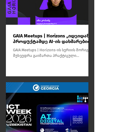
GAIA Meetups | Horizons „იდეიდან
პროდუქტამდე AI-ის დახმარებით“
GAIA Meetups | Horizons-ის სერიის მორიგი
შეხვედრა გაიმართა პრაქტიკული
ვორქშოფის ფორმატში თემაზე „იდეიდან
პროდუქტამდე AI-ის დახმარებით“,
რომელსაც ანა კოპაძე უძღვებოდა.
ღონისძიების მთავარი მიზანი იყო
მონაწილეებისთვის იმის ჩვენება, თუ
როგორ შეიძლება ხელოვნური ინტელექტის
გამოყენებით იდეების სწრაფად და
ეფექტურად გარდაქმნა რეალურ,
სტრუქტურირებულ პროდუქტად.