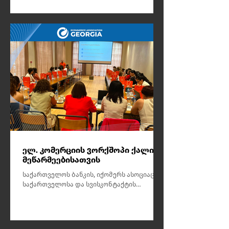
მასშტაბირებადი ინფრასტრუქტურა,
რომელიც სწრაფ დეველოპმენტსა და
მზარდ დატვირთვას გაუმკლავდებოდა.
ელ. კომერციის ვორქშოპი ქალი
მეწარმეებისათვის
საქართველოს ბანკის, იქომერს ასოციაცია
საქართველოსა და სვისკონტაქტის
ორგანიზებით, 15-16 ივლისს ბათუმში
მეწარმე ქალებისთვის ელექტრონული
კომერციის 2-დღიანი პრაქტიკული
ტრენინგი ჩატარდა.