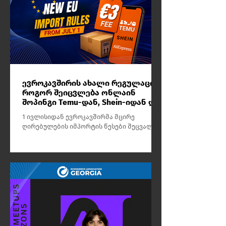
ევროკავშირის ახალი რეგულაცია:
როგორ შეიცვლება ონლაინ
შოპინგი Temu-დან, Shein-იდან და
AliExpress-იდან?
1 ივლისიდან ევროკავშირმა მცირე
ღირებულების იმპორტის წესები შეცვალა
და ჩინეთიდან გაგზავნილ დაბალფასიან
ამანათებზე ახალი, 3-ევროიანი
მოსაკრებელი დააწესა. ეს ეხება იმ
გზავნილებსაც, რომლებიც აქამდე საბაჟო
გადასახადის გარეშე შედიოდა
ევროკავშირის ბაზარზე.